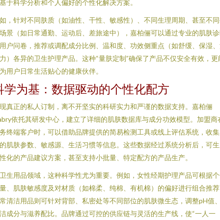
基于科学分析和个人偏好的个性化解决方案。
如，针对不同肤质（如油性、干性、敏感性）、不同生理周期、甚至不同
场景（如日常通勤、运动后、差旅途中），嘉柏俪可以通过专业的肌肤诊
用户问卷，推荐或调配成分比例、温和度、功效侧重点（如舒缓、保湿、
力）各异的卫生护理产品。这种“量肤定制”确保了产品不仅安全有效，更
为用户日常生活贴心的健康伙伴。
科学为基：数据驱动的个性化配方
现真正的私人订制，离不开坚实的科研实力和严谨的数据支持。嘉柏俪
abry依托其研发中心，建立了详细的肌肤数据库与成分功效模型。加盟商
务终端客户时，可以借助品牌提供的简易检测工具或线上评估系统，收集
的肌肤参数、敏感源、生活习惯等信息。这些数据经过系统分析后，可生
性化的产品建议方案，甚至支持小批量、特定配方的产品生产。
卫生用品领域，这种科学性尤为重要。例如，女性经期护理产品可根据个
量、肌肤敏感度及对材质（如棉柔、纯棉、有机棉）的偏好进行组合推荐
常清洁用品则可针对背部、私密处等不同部位的肌肤微生态，调整pH值
洁成分与滋养配比。品牌通过可控的供应链与灵活的生产线，使“一人一