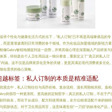
追求个性化与健康生活方式的当下，“私人订制”已不再是高端奢侈品的专
，而是逐渐渗透到日常消费的各个领域。作为化妆品加盟领域的新锐力量
柏俪Gabry敏锐地捕捉到这一趋势，并将其核心理念深度融入产品研发与
体系，特别是在个人卫生用品这一细分赛道，重新定义了“真正的私人订
”内涵。这不仅是品牌差异化竞争的关键，更是其满足现代消费者多元化
细化需求的核心策略。
超越标签：私人订制的本质是精准适配
统观念中，私人订制往往与高昂价格、复杂流程、漫长周期相关联。嘉柏
abry则倡导一种更亲民、更高效的定制哲学：真正的私人订制，不在于产
刻印姓名，而在于从成分、配方到使用体验，全方位精准适配个体的独特
与肌肤状态。对于卫生用品而言，这意味着告别“一刀切”的标准化产品，