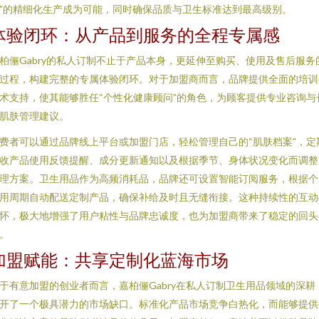
”的精细化生产成为可能，同时确保品质与卫生标准达到最高级别。
体验闭环：从产品到服务的全程专属感
柏俪Gabry的私人订制不止于产品本身，更延伸至购买、使用及售后服务
过程，构建完整的专属体验闭环。对于加盟商而言，品牌提供全面的培训
术支持，使其能够胜任“个性化健康顾问”的角色，为顾客提供专业咨询与
肌肤管理建议。
费者可以通过品牌线上平台或加盟门店，轻松管理自己的“肌肤档案”，定
收产品使用反馈提醒、成分更新通知以及根据季节、身体状况变化而调整
理方案。卫生用品作为高频消耗品，品牌还可设置智能订阅服务，根据个
用周期自动配送定制产品，确保补给及时且无缝衔接。这种持续性的互动
怀，极大地增强了用户粘性与品牌忠诚度，也为加盟商带来了稳定的回头
。
加盟赋能：共享定制化蓝海市场
于有意加盟的创业者而言，嘉柏俪Gabry在私人订制卫生用品领域的深耕
开了一个极具潜力的市场缺口。标准化产品市场竞争白热化，而能够提供